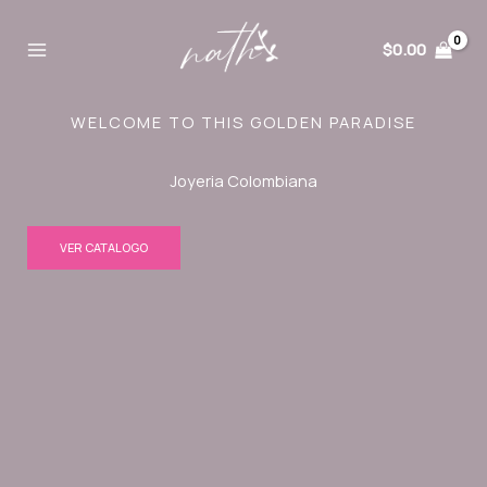
Ir
al
$
0.00
contenido
WELCOME TO THIS GOLDEN PARADISE
Joyeria Colombiana
VER CATALOGO