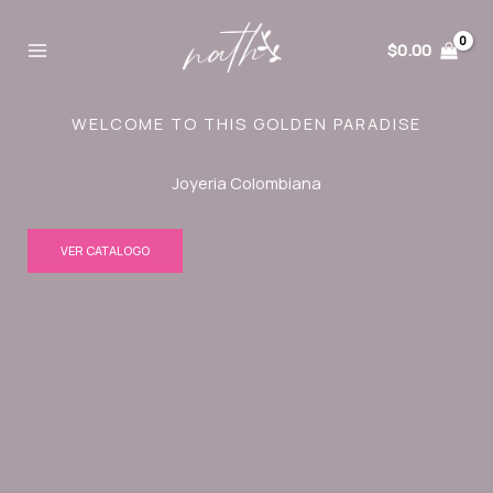
Ir
al
$
0.00
contenido
WELCOME TO THIS GOLDEN PARADISE
Joyeria Colombiana
VER CATALOGO