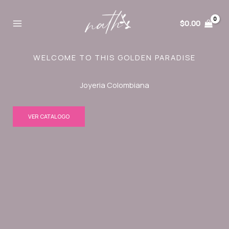
Ir
al
$
0.00
contenido
WELCOME TO THIS GOLDEN PARADISE
Joyeria Colombiana
VER CATALOGO