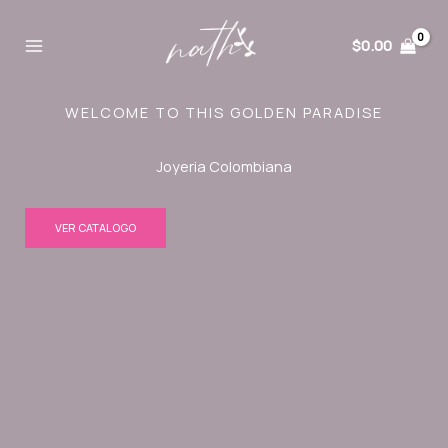
Ir
al
$
0.00
contenido
WELCOME TO THIS GOLDEN PARADISE
Joyeria Colombiana
VER CATALOGO